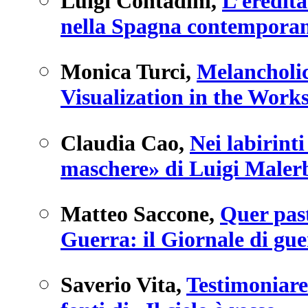
Luigi Contadini
,
L’eredità
nella Spagna contempora
Monica Turci
,
Melancholi
Visualization in the Work
Claudia Cao
,
Nei labirinti
maschere» di Luigi Maler
Matteo Saccone
,
Quer past
Guerra: il Giornale di gu
Saverio Vita
,
Testimoniare