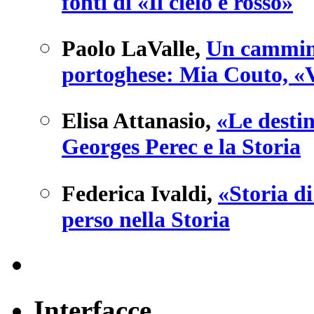
fonti di «Il cielo è rosso»
Paolo LaValle
,
Un cammino
portoghese: Mia Couto, «V
Elisa Attanasio
,
«Le destin
Georges Perec e la Storia
Federica Ivaldi
,
«Storia d
perso nella Storia
Interfacce