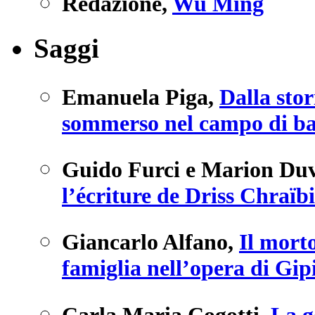
Redazione
,
Wu Ming
Saggi
Emanuela Piga
,
Dalla stor
sommerso nel campo di batt
Guido Furci e Marion Duv
l’écriture de Driss Chraïb
Giancarlo Alfano
,
Il morto
famiglia nell’opera di Gip
Carla Maria Cogotti
,
La g