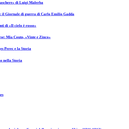
 maschere» di Luigi Malerba
: il Giornale di guerra di Carlo Emilio Gadda
i di «Il cielo è rosso»
se: Mia Couto, «Vinte e Zinco»
es Perec e la Storia
o nella Storia
nes