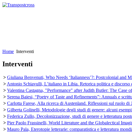
Home
Interventi
Interventi
>
Giuliana Benvenuti, Who Needs ‘Italianness’?: Postcolonial and Mig
>
Antonio Schiavulli, L’italiano in Libia. Retorica politica e discorso
>
Valentina Castagna, "Performance" after Judith Butler: The Case 
>
Serena Baiesi, “Poetry of Taste and Refinements”: Annuals e scrittu
>
Carlotta Farese, Alla ricerca di Austenland. Riflessioni sul ruolo 
>
Gilberta Golinelli, Metodologie degli studi di genere: alcuni esempi n
>
Federica Zullo, Decolonizzazione, studi di genere e letteratura postc
>
Pier Paolo Frassinelli, World Literature and the Globalectical Imagi
>
Mauro Pala, Eterotopie letterarie: comparatistica e letteratura mondi