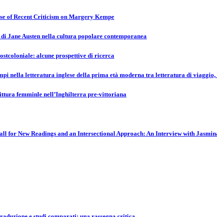
ase of Recent Criticism on Margery Kempe
lo di Jane Austen nella cultura popolare contemporanea
ostcoloniale: alcune prospettive di ricerca
mpi nella letteratura inglese della prima età moderna tra letteratura di viaggio, 
ittura femminle nell’Inghilterra pre-vittoriana
l for New Readings and an Intersectional Approach: An Interview with Jasmin
traduzione e studi comparati: una rassegna critica