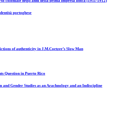
orso coloniale negli anni della prima impresa libica (1911-1912)
’identità portoghese
 fictions of authenticity in J.M.Coetzee’s Slow Man
ts Question in Puerto Rico
m and Gender Studies as an Arachnology and an Indiscipline