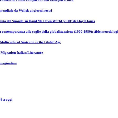
 mondiale da Wellek ai giorni nostri
atuto del ‘mondo’ in Hand Me Down World (2010) di Lloyd Jones
era contemporanea alle soglie della globalizzazione (1960-1980): sfide metodologi
Multicultural Australia in the Global Age
 Migration Italian Literature
Imagination
68 a oggi