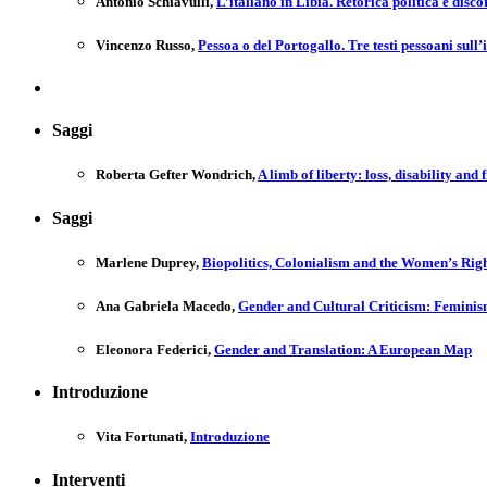
Antonio Schiavulli
,
L’italiano in Libia. Retorica politica e disc
Vincenzo Russo
,
Pessoa o del Portogallo. Tre testi pessoani sull
Saggi
Roberta Gefter Wondrich
,
A limb of liberty: loss, disability and
Saggi
Marlene Duprey
,
Biopolitics, Colonialism and the Women’s Righ
Ana Gabriela Macedo
,
Gender and Cultural Criticism: Feminis
Eleonora Federici
,
Gender and Translation: A European Map
Introduzione
Vita Fortunati
,
Introduzione
Interventi