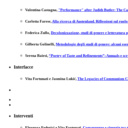
Valentina Castagna
,
"Performance" after Judith Butler: The C
Carlotta Farese
,
Alla ricerca di Austenland. Riflessioni sul ruo
Federica Zullo
,
Decolonizzazione, studi di genere e letteratura p
Gilberta Golinelli
,
Metodologie degli studi di genere: alcuni ese
Serena Baiesi
,
“Poetry of Taste and Refinements”: Annuals e scr
Interfacce
Vita Fortunati e Jasmina Lukić
,
The Legacies of Communism Cal
Interventi
Eleonora Federici e Vita Fortunati
,
Convergenze e sinergie tra 