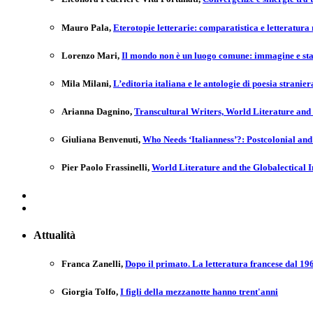
Mauro Pala
,
Eterotopie letterarie: comparatistica e letteratura
Lorenzo Mari
,
Il mondo non è un luogo comune: immagine e st
Mila Milani
,
L’editoria italiana e le antologie di poesia strani
Arianna Dagnino
,
Transcultural Writers, World Literature and 
Giuliana Benvenuti
,
Who Needs ‘Italianness’?: Postcolonial and
Pier Paolo Frassinelli
,
World Literature and the Globalectical 
Attualità
Franca Zanelli
,
Dopo il primato. La letteratura francese dal 19
Giorgia Tolfo
,
I figli della mezzanotte hanno trent'anni