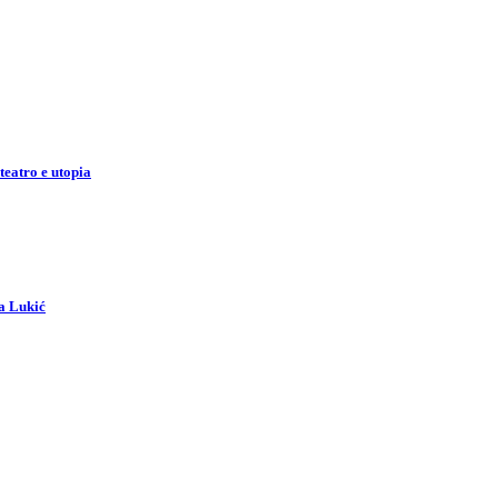
teatro e utopia
a Lukić