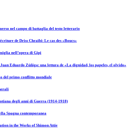
merso nel campo di battaglia del testo letterario
criture de Driss Chraïbi: Le cas des «Boucs»
amiglia nell’opera di Gipi
 Juan Eduardo Zúñiga: una lettura de «La dignidad, los papeles, el olvido»
io del primo conflitto mondiale
nerali
stiana degli anni di Guerra (1914-1918)
 nella Spagna contemporanea
tion in the Works of Shimon Attie