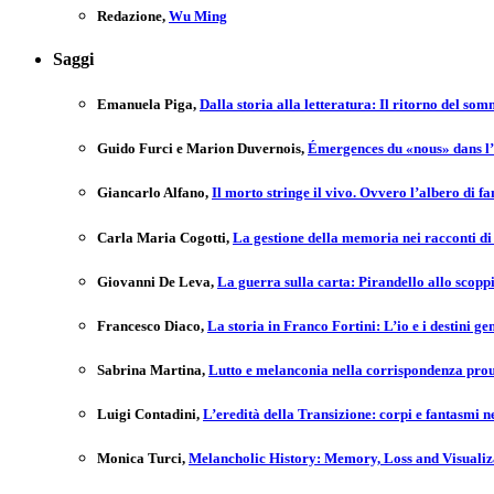
Redazione
,
Wu Ming
Saggi
Emanuela Piga
,
Dalla storia alla letteratura: Il ritorno del som
Guido Furci e Marion Duvernois
,
Émergences du «nous» dans l’é
Giancarlo Alfano
,
Il morto stringe il vivo. Ovvero l’albero di f
Carla Maria Cogotti
,
La gestione della memoria nei racconti di
Giovanni De Leva
,
La guerra sulla carta: Pirandello allo scopp
Francesco Diaco
,
La storia in Franco Fortini: L’io e i destini ge
Sabrina Martina
,
Lutto e melanconia nella corrispondenza prou
Luigi Contadini
,
L’eredità della Transizione: corpi e fantasmi
Monica Turci
,
Melancholic History: Memory, Loss and Visualiza