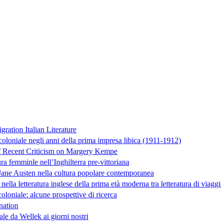
ration Italian Literature
 coloniale negli anni della prima impresa libica (1911-1912)
of Recent Criticism on Margery Kempe
ra femminle nell’Inghilterra pre-vittoriana
di Jane Austen nella cultura popolare contemporanea
ella letteratura inglese della prima età moderna tra letteratura di viaggi
oloniale: alcune prospettive di ricerca
nation
ale da Wellek ai giorni nostri