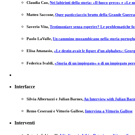
Claudia Cao
,
Nei labirinti della storia: «Il fuoco greco» e «Le
Matteo Saccone
,
Quer pasticciaccio brutto della Grande Guerra
Saverio Vita
,
Testimoniare senza esperire? Le problematiche font
Paolo LaValle
,
Un cammino mozambicano nella storia portoghe
Elisa Attanasio
,
«Le destin avait le figure d’un alphabet»: Georg
Federica Ivaldi
,
«Storia di un impiegato» o di un impiegato pers
Interfacce
Silvia Albertazzi e Julian Barnes
,
An Interview with Julian Bar
Remo Ceserani e Vittorio Gallese
,
Intervista a Vittorio Gallese
Interventi