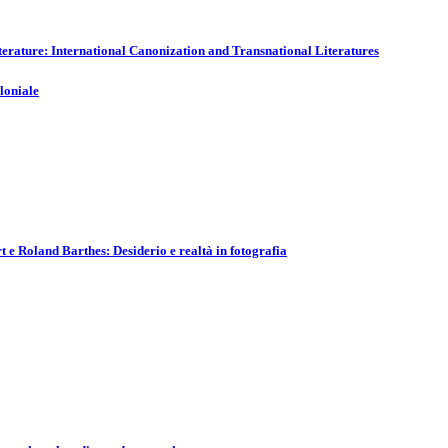
ature: International Canonization and Transnational Literatures
oloniale
 e Roland Barthes: Desiderio e realtà in fotografia