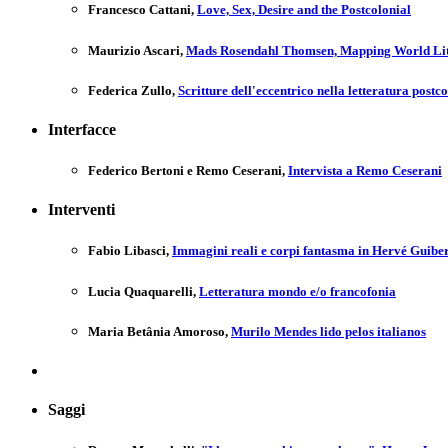
Francesco Cattani
,
Love, Sex, Desire and the Postcolonial
Maurizio Ascari
,
Mads Rosendahl Thomsen, Mapping World Liter
Federica Zullo
,
Scritture dell'eccentrico nella letteratura postc
Interfacce
Federico Bertoni e Remo Ceserani
,
Intervista a Remo Ceserani
Interventi
Fabio Libasci
,
Immagini reali e corpi fantasma in Hervé Guibert
Lucia Quaquarelli
,
Letteratura mondo e/o francofonia
Maria Betânia Amoroso
,
Murilo Mendes lido pelos italianos
Saggi